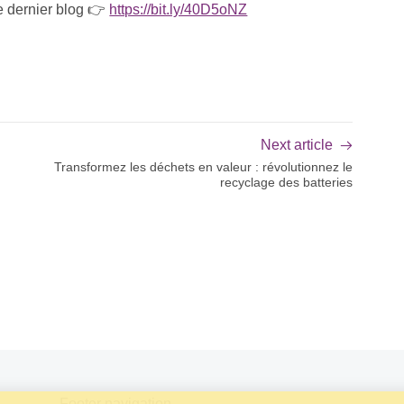
e dernier blog 👉
https://bit.ly/40D5oNZ
Next article
Transformez les déchets en valeur : révolutionnez le
recyclage des batteries
Footer navigation