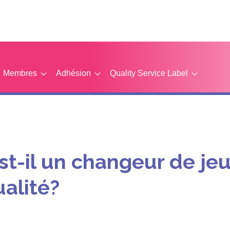
Membres
Adhésion
Quality Service Label
st-il un changeur de jeu
ualité?