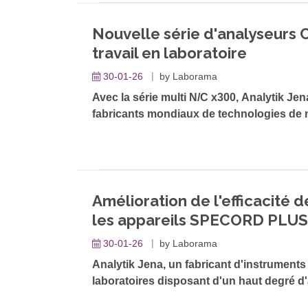
Nouvelle série d'analyseurs 
travail en laboratoire
30-01-26
by
Laborama
Avec la série multi N/C x300, Analytik Jen
fabricants mondiaux de technologies de 
analyseurs TOC/TN
prometteurs. Grâce à
b
d'automatisation flexibles et à son nouveau
instruments faciles à utiliser, à haut déb
environnementale et le secteur pharmace
Amélioration de l'efficacité d
les appareils SPECORD PLUS
30-01-26
by
Laborama
Analytik Jena, un fabricant d'instrument
laboratoires disposant d'un haut degré d
jour la possibilité de centraliser et de 