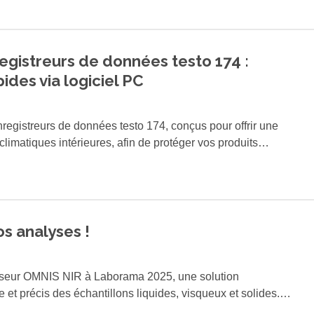
ur du logiciel de l'appareil UV/VIS ASpect UV permet de
Analytik Jena via un système de gestion de laboratoire
gistreurs de données testo 174 :
ides via logiciel PC
registreurs de données testo 174, conçus pour offrir une
 climatiques intérieures, afin de protéger vos produits
'humidité.
s analyses !
yseur OMNIS NIR à Laborama 2025, une solution
e et précis des échantillons liquides, visqueux et solides.
on modulaire avec nos titrateurs OMNIS, nous offrons une