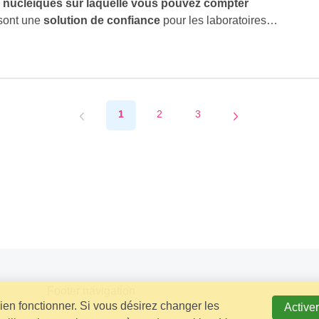
s nucléiques sur laquelle vous pouvez compter
sont une
solution de confiance
pour les laboratoires
 fiable de l'ADN/ARN
. Conçus pour la précision et l'efficacité,
r pour répondre aux exigences de la recherche moderne.
1
2
3
Footer navigation
bien fonctionner. Si vous désirez changer les
Activer