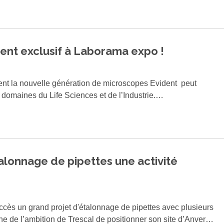
rfaitement à votre laboratoire, quelle que soit la complexité
ment exclusif à Laborama expo !
nt la nouvelle génération de microscopes Evident peut
 domaines du Life Sciences et de l’Industrie.
ific Solutions d'Olympus Corporation avant de devenir une
ndépendance totale en 2023.
tion de pointe pour redéfinir la précision et la performance.
talonnage de pipettes une activité
ion et faire passer vos recherches au niveau supérieur !
re".
ccès un grand projet d'étalonnage de pipettes avec plusieurs
e de l’ambition de Trescal de positionner son site d’Anvers