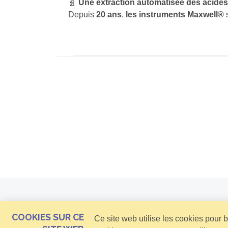
🧬
Une extraction automatisée des acide
Depuis
20 ans
,
les instruments
Maxwell®
nécessitant une
extraction automatisée et
les systèmes Maxwell® continuent d’évolue
COOKIES SUR CE
Ce site web utilise les cookies pour 