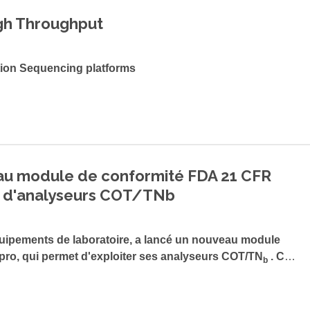
igh Throughput
ion Sequencing platforms
eau module de conformité FDA 21 CFR
ie d'analyseurs COT/TNb
quipements de laboratoire, a lancé un nouveau module
pro, qui permet d'exploiter ses analyseurs COT/TN
. Ce
b
ormité totale à la norme FDA 21 CFR Part 11 et l'intégrité
tique hautement réglementée.