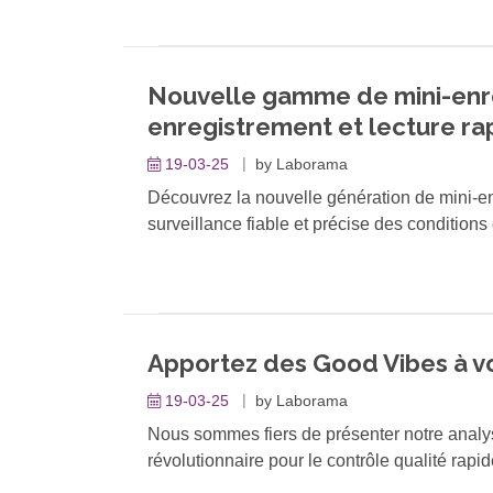
technologie UV/Vis. La dernière mise à jo
contrôler les appareils SPECORD PLUS d'
(LMS) externe.
Nouvelle gamme de mini-enre
enregistrement et lecture rap
19-03-25
by
Laborama
Découvrez la nouvelle génération de mini-en
surveillance fiable et précise des conditions
sensibles aux variations de température et d
Apportez des Good Vibes à vo
19-03-25
by
Laborama
Nous sommes fiers de présenter notre anal
révolutionnaire pour le contrôle qualité rapid
Grâce au logiciel OMNIS et à la collaborati