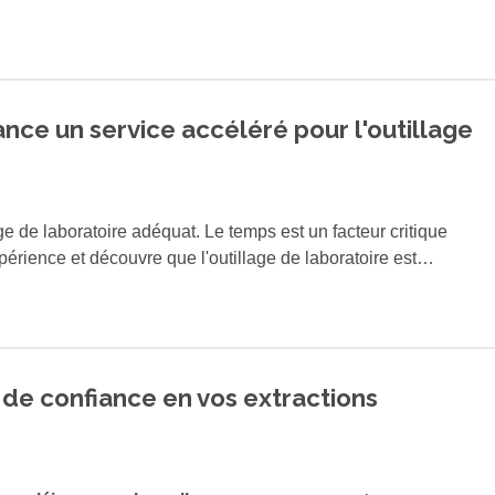
ettes en Europe du Nord. Trescal Anvers renforce sa position
s pipettes en Europe. Grâce à l’automatisation, à la
eils sur mesure, Trescal offre une solution unique combinant
ance un service accéléré pour l'outillage
ge de laboratoire adéquat. Le temps est un facteur critique
rience et découvre que l'outillage de laboratoire est
pécifique n'est pas disponible "sur étagère", cela peut
ines.
de confiance en vos extractions