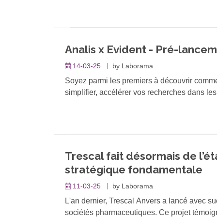
solution entièrement intégrée qui s'adapte pa
de vos analyses.
Analis x Evident - Pré-lance
14-03-25
by
Laborama
Soyez parmi les premiers à découvrir comme
simplifier, accélérer vos recherches dans les
A l'origine, Evident était la division Scient
société autonome en 2022 et d'atteindre l'i
Ils ont un siècle d'expertise avec une innova
Trescal fait désormais de l’é
Venez découvrir comment améliorer votre vis
stratégique fondamentale
Parce qu'avec EVIDENT : "Voir, c'est résoud
11-03-25
by
Laborama
L'an dernier, Trescal Anvers a lancé avec su
sociétés pharmaceutiques. Ce projet témoign