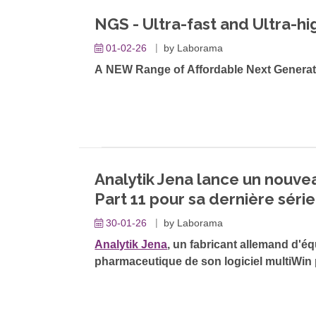
NGS - Ultra-fast and Ultra-h
01-02-26
by
Laborama
A NEW Range of Affordable Next Generat
Analytik Jena lance un nouv
Part 11 pour sa dernière sér
30-01-26
by
Laborama
Analytik Jena
, un fabricant allemand d'é
pharmaceutique de son logiciel multiWin 
module logiciel en option permet une conf
des données dans l'industrie pharmaceu