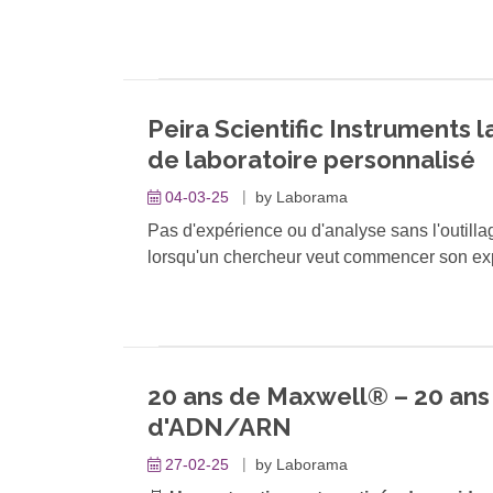
comme le hub central de l’étalonnage de pip
de partenaire privilégié pour l'étalonnage de
collaboration transfrontalière et à des cons
innovation et orientation client.
Peira Scientific Instruments l
de laboratoire personnalisé
04-03-25
by
Laborama
Pas d'expérience ou d'analyse sans l'outilla
lorsqu'un chercheur veut commencer son expé
manquant ou ne convient pas. Si l'outillage s
entraîner un temps d'arrêt de plusieurs sema
20 ans de Maxwell® – 20 ans 
d'ADN/ARN
27-02-25
by
Laborama