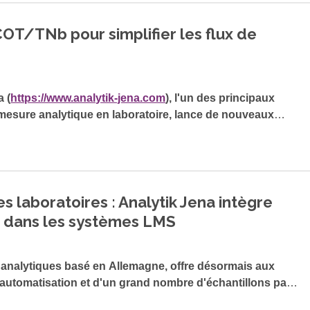
COT/TNb pour simplifier les flux de
a (
https://www.analytik-jena.com
), l'un des principaux
mesure analytique en laboratoire, lance de nouveaux
 sa conception robuste et conviviale, à ses options
 logiciel intuitif, la série multi-N/C x300 fournit des
it et optimisés en termes de coûts pour l'analyse
utique.
es laboratoires : Analytik Jena intègre
 dans les systèmes LMS
s analytiques basé en Allemagne, offre désormais aux
'automatisation et d'un grand nombre d'échantillons par
numériser leurs processus de mesure dans le domaine de la