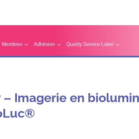
Membres
Adhésion
Quality Service Label
– Imagerie en biolumi
noLuc®