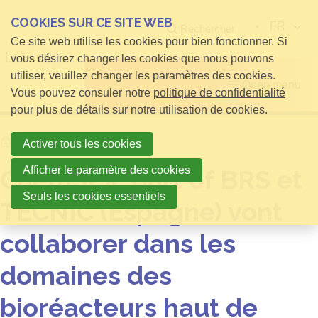
COOKIES SUR CE SITE WEB
FR
Rechercher
Ce site web utilise les cookies pour bien fonctionner. Si
vous désirez changer les cookies que nous pouvons
utiliser, veuillez changer les paramètres des cookies.
Open menu
Vous pouvez consuler notre
politique de confidentialité
pour plus de détails sur notre utilisation de cookies.
Home
Nouvelles
Activer tous les cookies
Afficher le paramètre des cookies
ChemSPX, part of BRS et
Seuls les cookies essentiels
TECNIC (Espagne) vont
collaborer dans les
domaines des
bioréacteurs haut de