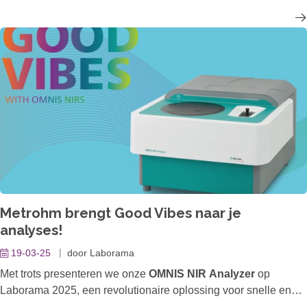
binnenklimaatomstandigheden, ter bescherming van uw
temperatuuren vochtgevoelige producten.
Metrohm brengt Good Vibes naar je
analyses!
19-03-25
door
Laborama
Met trots presenteren we onze
OMNIS NIR Analyzer
op
Laborama 2025, een revolutionaire oplossing voor snelle en
nauwkeurige kwaliteitscontrole van vloeibare, viskeuze en