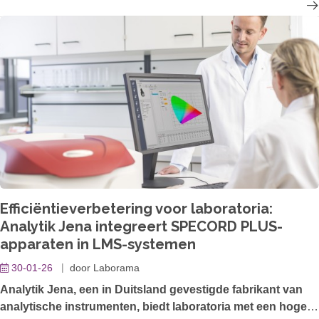
instrumenten, veelbelovende nieuwe TOC/TN b-analyzers.
Met zijn robuuste, gebruiksvriendelijke ontwerp, flexibele
automatiseringsopties en intuïtieve nieuwe software biedt
de multi N/C x300-serie gebruiksvriendelijke, high-
throughput en kostengeoptimaliseerde instrumenten voor
milieuanalyse en voor de farmaceutische sector.
Efficiëntieverbetering voor laboratoria:
Analytik Jena integreert SPECORD PLUS-
apparaten in LMS-systemen
30-01-26
door
Laborama
Analytik Jena, een in Duitsland gevestigde fabrikant van
analytische instrumenten, biedt laboratoria met een hoge