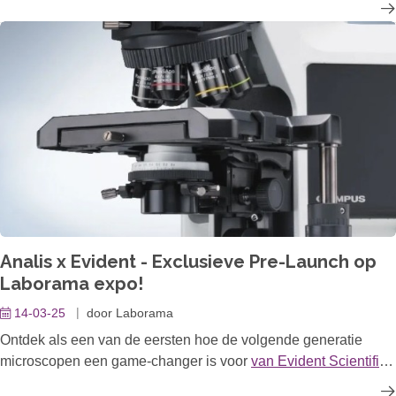
vaste monsters. Dankzij de
OMNIS Software
en de modulaire
samenwerking met onze
OMNIS Titrators
bieden we een
volledig geïntegreerde oplossing die zich perfect aanpast aan
jouw labo, ongeacht de complexiteit van je analyses.
Analis x Evident - Exclusieve Pre-Launch op
Laborama expo!
14-03-25
door
Laborama
Ontdek als een van de eersten hoe de volgende generatie
microscopen een game-changer is voor
van Evident Scientific
LifeSciences
,
Industry
, &
MaterialTesting
.