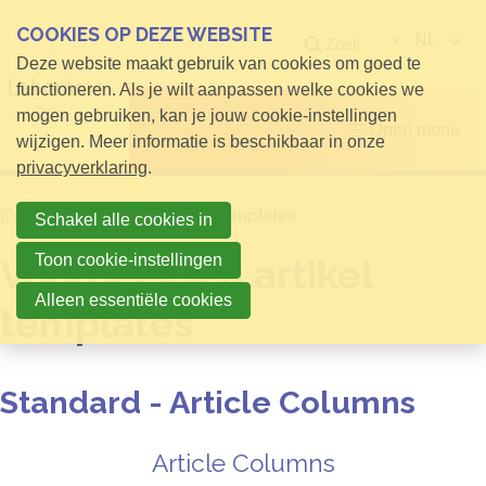
COOKIES OP DEZE WEBSITE
NL
Zoek
Deze website maakt gebruik van cookies om goed te
functioneren. Als je wilt aanpassen welke cookies we
mogen gebruiken, kan je jouw cookie-instellingen
Open menu
wijzigen. Meer informatie is beschikbaar in onze
privacyverklaring
.
Home
Voorbeelden artikel templates
Schakel alle cookies in
Toon cookie-instellingen
Voorbeelden artikel
Alleen essentiële cookies
templates
Standard - Article Columns
Article Columns