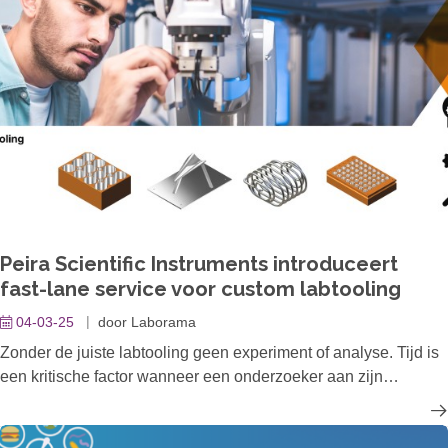
pipettenkalibratie in Noord-Europa. Trescal Antwerpen
versterkt zijn positie als toonaangevende partner voor
pipettenkalibratie in Europa. Door automatisatie,
samenwerking over grenzen heen en advies op maat, biedt
Trescal een unieke combinatie van innovatie en
klantgerichtheid.
Peira Scientific Instruments introduceert
fast-lane service voor custom labtooling
04-03-25
door
Laborama
Zonder de juiste labtooling geen experiment of analyse. Tijd is
een kritische factor wanneer een onderzoeker aan zijn
experiment wil beginnen en ontdekt dat de labtooling ontbreekt
of niet past. Als de specifieke tooling niet "off-the-shelf"