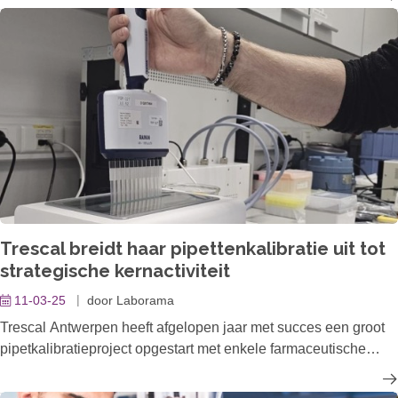
Evident was oorspronkelijk de divisie Scientific Solutions van
Olympus Corporation voordat het in 2022 een zelfstandig
bedrijf werd en in 2023 volledig onafhankelijk werd.
Ze beschikken over een eeuw aan expertise met
baanbrekende innovatie om precisie en prestaties opnieuw te
definiëren.
Kom je blik verruimen, je visie verbeteren en je onderzoek naar
een hoger niveau tillen! Want met EVIDENT: "Zien is
oplossen".
Trescal breidt haar pipettenkalibratie uit tot
strategische kernactiviteit
11-03-25
door
Laborama
Trescal Antwerpen heeft afgelopen jaar met succes een groot
pipetkalibratieproject opgestart met enkele farmaceutische
bedrijven. Dit project markeert Trescal’s ambitie om haar
Antwerpse vestiging te positioneren als de centrale hub voor