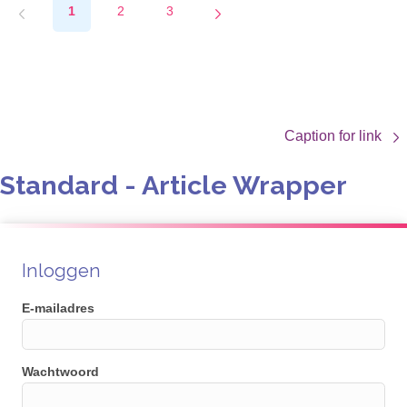
blijven Maxwell®-systemen zich ontwikkelen om te voldoen
1
2
3
aan de eisen van modern onderzoek.
Caption for link
Standard - Article Wrapper
Inloggen
E-mailadres
Wachtwoord