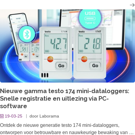
mate aan automatisering en een groot aantal monsters per
dag nu de mogelijkheid om hun meetprocessen in het
UV/Vis-technologiebereik te centraliseren en te
digitaliseren. De nieuwste update van de UV/Vis-apparaat
software ASpect UV maakt de besturing van de SPECORD
PLUS-apparaten van Analytik Jena mogelijk via een extern
laboratoriumbeheersysteem (LMS).
Nieuwe gamma testo 174 mini-dataloggers:
Snelle registratie en uitlezing via PC-
software
19-03-25
door
Laborama
Ontdek de nieuwe generatie testo 174 mini-dataloggers,
ontworpen voor betrouwbare en nauwkeurige bewaking van de