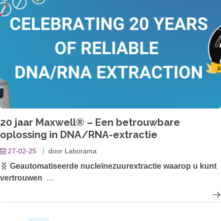
beschikbaar is, kan dit leiden tot stilstand van weken.
20 jaar Maxwell® – Een betrouwbare
oplossing in DNA/RNA-extractie
27-02-25
door
Laborama
🧬
Geautomatiseerde nucleïnezuurextractie waarop u kunt
vertrouwen
Al
20 jaar
is
Maxwell®
een
betrouwbare oplossing
voor
laboratoria die
geautomatiseerde, betrouwbare DNA/RNA-
extractie
nodig hebben. Ontworpen voor precisie en efficiëntie,