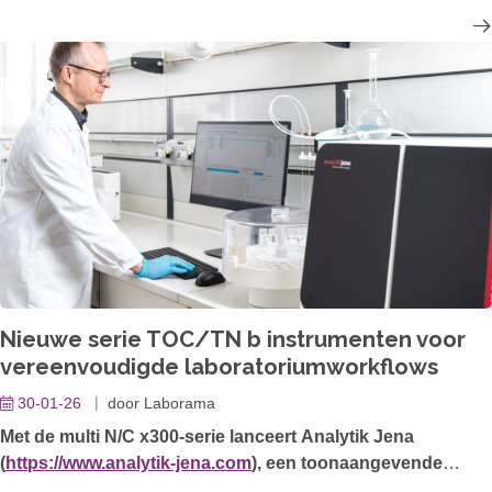
module van hun multiWin pro-software uitgebracht voor
hun TOC/TNb analyzers. Deze optionele softwaremodule
zorgt voor een volledige naleving van FDA 21 CFR Part 11
alsook gegevensintegriteit in de sterk gereguleerde
farmaceutische industrie.
Nieuwe serie TOC/TN b instrumenten voor
vereenvoudigde laboratoriumworkflows
30-01-26
door
Laborama
Met de multi N/C x300-serie lanceert Analytik Jena
(
https://www.analytik-jena.com
), een toonaangevende
wereldwijde fabrikant van analytische laboratorium