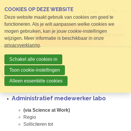
COOKIES OP DEZE WEBSITE
NL
Zoek
Deze website maakt gebruik van cookies om goed te
functioneren. Als je wilt aanpassen welke cookies we
mogen gebruiken, kan je jouw cookie-instellingen
Open menu
wijzigen. Meer informatie is beschikbaar in onze
privacyverklaring
.
Home
Vacancy
Schakel alle cookies in
Toon cookie-instellingen
Vacancy
Alleen essentiële cookies
Administratief medewerker labo
(via Science at Work)
Regio
Solliciteren tot