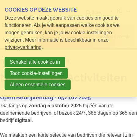
COOKIES OP DEZE WEBSITE
NL
Zoek
Deze website maakt gebruik van cookies om goed te
functioneren. Als je wilt aanpassen welke cookies we
mogen gebruiken, kan je jouw cookie-instellingen
Open menu
wijzigen. Meer informatie is beschikbaar in onze
privacyverklaring
.
Home
Nieuwsbrief Activiteiten
Schakel alle cookies in
Toon cookie-instellingen
Nieuwsbrief Activiteiten
Alleen essentiële cookies
Open Bedrijvendag - 05/10/2025
Ga langs op
zondag 5 oktober 2025
bij één van de
deelnemende bedrijven, of bezoek 24/7, 365 dagen op 365 een
bedrijf
digitaal.
We maakten een korte selectie van bedrijven die relevant zijn