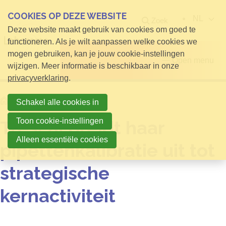
COOKIES OP DEZE WEBSITE
NL
Zoek
Deze website maakt gebruik van cookies om goed te
functioneren. Als je wilt aanpassen welke cookies we
mogen gebruiken, kan je jouw cookie-instellingen
Open menu
wijzigen. Meer informatie is beschikbaar in onze
privacyverklaring
.
Home
Nieuws
Schakel alle cookies in
Toon cookie-instellingen
Trescal breidt haar
Alleen essentiële cookies
pipettenkalibratie uit tot
strategische
kernactiviteit