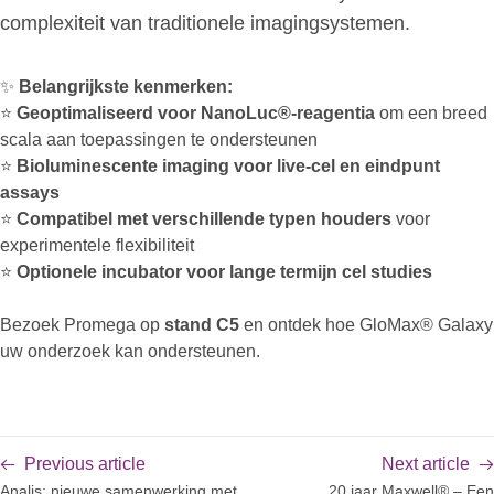
complexiteit van traditionele imagingsystemen.
✨
Belangrijkste kenmerken:
⭐
Geoptimaliseerd voor NanoLuc®-reagentia
om een breed
scala aan toepassingen te ondersteunen
⭐
Bioluminescente imaging voor live-cel en eindpunt
assays
⭐
Compatibel met verschillende typen houders
voor
experimentele flexibiliteit
⭐
Optionele incubator voor lange termijn cel studies
Bezoek Promega op
stand C5
en ontdek hoe GloMax® Galaxy
uw onderzoek kan ondersteunen.
Previous article
Next article
Analis: nieuwe samenwerking met
20 jaar Maxwell® – Een