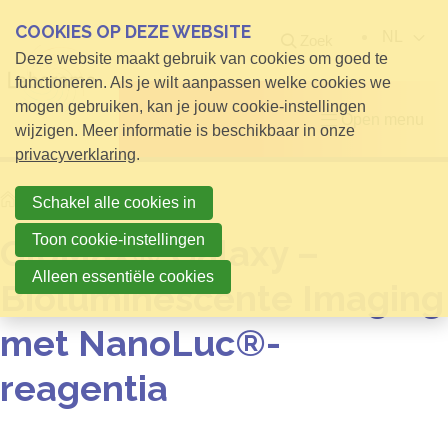
COOKIES OP DEZE WEBSITE
NL
Zoek
Deze website maakt gebruik van cookies om goed te
functioneren. Als je wilt aanpassen welke cookies we
mogen gebruiken, kan je jouw cookie-instellingen
Open menu
wijzigen. Meer informatie is beschikbaar in onze
privacyverklaring
.
Home
Nieuws
Schakel alle cookies in
Toon cookie-instellingen
GloMax® Galaxy –
Alleen essentiële cookies
Bioluminescente Imaging
met NanoLuc®-
reagentia