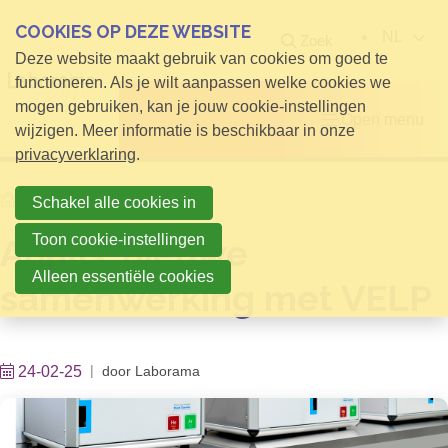
COOKIES OP DEZE WEBSITE
NL
Zoek
Deze website maakt gebruik van cookies om goed te
functioneren. Als je wilt aanpassen welke cookies we
mogen gebruiken, kan je jouw cookie-instellingen
Open menu
wijzigen. Meer informatie is beschikbaar in onze
privacyverklaring
.
Home
Nieuws
Schakel alle cookies in
Toon cookie-instellingen
Analis: nieuwe
Alleen essentiële cookies
samenwerking met VELP
24-02-25
door
Laborama