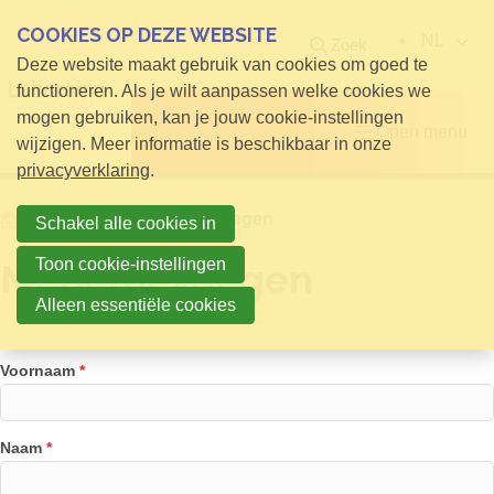
COOKIES OP DEZE WEBSITE
NL
Zoek
Deze website maakt gebruik van cookies om goed te
functioneren. Als je wilt aanpassen welke cookies we
mogen gebruiken, kan je jouw cookie-instellingen
Open menu
wijzigen. Meer informatie is beschikbaar in onze
privacyverklaring
.
Home
Leden
Merk toevoegen
Schakel alle cookies in
Toon cookie-instellingen
Merk toevoegen
Alleen essentiële cookies
Voornaam
*
Naam
*