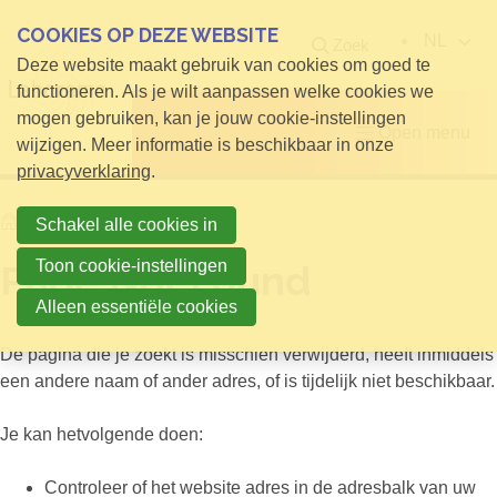
COOKIES OP DEZE WEBSITE
NL
Zoek
Deze website maakt gebruik van cookies om goed te
functioneren. Als je wilt aanpassen welke cookies we
mogen gebruiken, kan je jouw cookie-instellingen
Open menu
wijzigen. Meer informatie is beschikbaar in onze
privacyverklaring
.
Home
Page Not Found
Schakel alle cookies in
Toon cookie-instellingen
Page Not Found
Alleen essentiële cookies
De pagina die je zoekt is misschien verwijderd, heeft inmiddels
een andere naam of ander adres, of is tijdelijk niet beschikbaar.
Je kan hetvolgende doen:
Controleer of het website adres in de adresbalk van uw