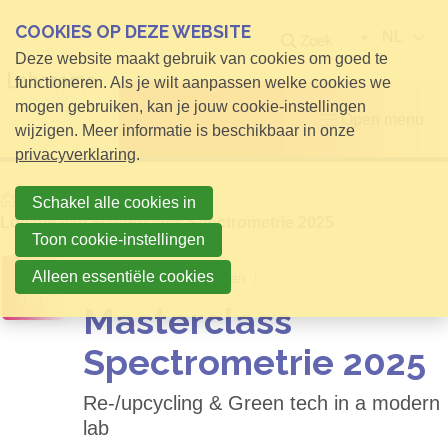
COOKIES OP DEZE WEBSITE
NL
Zoek
Deze website maakt gebruik van cookies om goed te
functioneren. Als je wilt aanpassen welke cookies we
mogen gebruiken, kan je jouw cookie-instellingen
Open menu
wijzigen. Meer informatie is beschikbaar in onze
privacyverklaring
.
Home
Activiteiten
Schakel alle cookies in
Locatie van Masterclass Spectrometrie 2025
Toon cookie-instellingen
07
Alleen essentiële cookies
Technopolis Mechelen
OKT
Masterclass
Spectrometrie 2025
Re-/upcycling & Green tech in a modern
lab